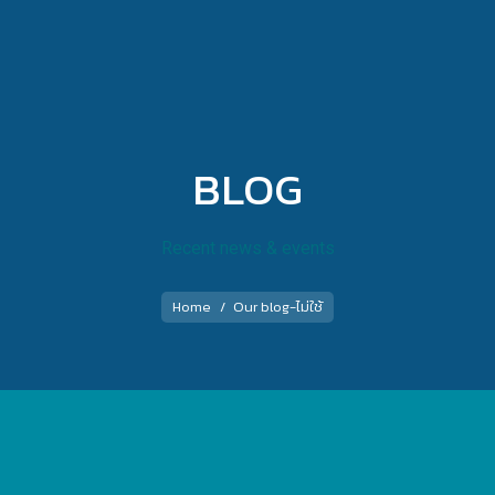
BLOG
Recent news & events
You are here:
Home
Our blog-ไม่ใช้