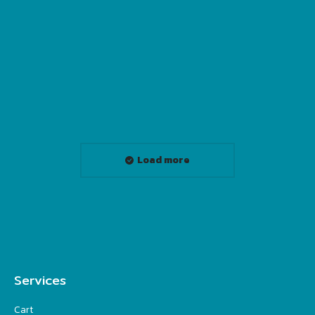
It is a large community with a large number of
working-age people, children, young people. Focus
on health activities Setup exercise groups
Read more
Load more
Services
Cart